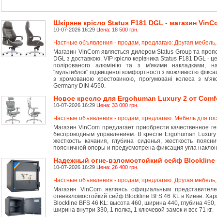
Шкіряне крісло Status F181 DGL - магазин VinC
10-07-2026 16:29
Цена: 18 500 грн.
Частные объявления - продам, предлагаю: Другая мебель
Магазин VinCom являється дилером Status Group та пропон
DGL з доставкою. VIP крісло керівника Status F181 DGL - це
полірованого алюмінію та з м'якими накладками, на
"мультиблок" підвищеної комфортності з можливістю фіксаці
з хромованою хрестовиною, прогумовані колеса з м'яко
Germany DIN 4550.
Новое кресло для Ergohuman Luxury 2 от Comfo
10-07-2026 16:29
Цена: 33 000 грн.
Частные объявления - продам, предлагаю: Мебель для го
Магазин VinCom предлагает приобрести качественное ге
беспроводным управлением. В кресле Ergohuman Luxury 
жесткость качания, глубина сиденья, жесткость поясн
поясничной опоры и предусмотрена фиксация угла наклон
Надежный огне-взломостойкий сейф Blockline
10-07-2026 16:29
Цена: 26 400 грн.
Частные объявления - продам, предлагаю: Другая мебель
Магазин VinCom являясь официальным представителем
огневзломостойкий сейф Blockline BFS 46 KL в Киеве. Ха
Blockline BFS 46 KL: высота 460, ширина 440, глубина 450,
ширина внутри 330, 1 полка, 1 ключевой замок и вес 71 кг.