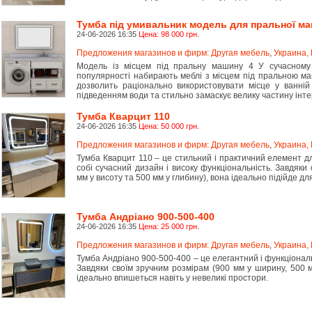
Тумба під умивальник модель для пральної м
24-06-2026 16:35
Цена: 98 000 грн.
Предложения магазинов и фирм: Другая мебель
,
Украина, 
Модель із місцем під пральну машину 4 У сучасному і
популярності набирають меблі з місцем під пральною ма
дозволить раціонально використовувати місце у ванній
підведенням води та стильно замаскує велику частину інте
Тумба Кварцит 110
24-06-2026 16:35
Цена: 50 000 грн.
Предложения магазинов и фирм: Другая мебель
,
Украина, 
Тумба Кварцит 110 – це стильний і практичний елемент дл
собі сучасний дизайн і високу функціональність. Завдяки
мм у висоту та 500 мм у глибину), вона ідеально підійде дл
Тумба Андріано 900-500-400
24-06-2026 16:35
Цена: 25 000 грн.
Предложения магазинов и фирм: Другая мебель
,
Украина, 
Тумба Андріано 900-500-400 – це елегантний і функціонал
Завдяки своїм зручним розмірам (900 мм у ширину, 500 м
ідеально впишеться навіть у невеликі простори.