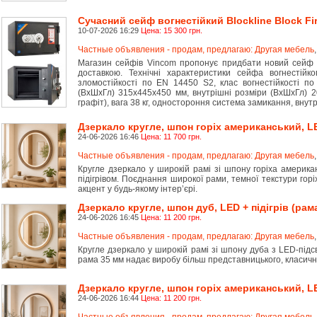
Сучасний сейф вогнестійкий Blockline Block Fi
10-07-2026 16:29
Цена: 15 300 грн.
Частные объявления - продам, предлагаю: Другая мебель
Магазин сейфів Vincom пропонує придбати новий сейф B
доставкою. Технічні характеристики сейфа вогнестійко
зломостійкості по EN 14450 S2, клас вогнестійкості п
(ВхШхГл) 315x445x450 мм, внутрішні розміри (ВхШхГл) 2
графіт), вага 38 кг, одностороння система замикання, внутр
Дзеркало кругле, шпон горіх американський, LED
24-06-2026 16:46
Цена: 11 700 грн.
Частные объявления - продам, предлагаю: Другая мебель
Кругле дзеркало у широкій рамі зі шпону горіха америка
підігрівом. Поєднання широкої рами, темної текстури горі
акцент у будь-якому інтерʼєрі.
Дзеркало кругле, шпон дуб, LED + підігрів (рам
24-06-2026 16:45
Цена: 11 200 грн.
Частные объявления - продам, предлагаю: Другая мебель
Кругле дзеркало у широкій рамі зі шпону дуба з LED-підс
рама 35 мм надає виробу більш представницького, класичн
Дзеркало кругле, шпон горіх американський, LED
24-06-2026 16:44
Цена: 11 200 грн.
Частные объявления - продам, предлагаю: Другая мебель