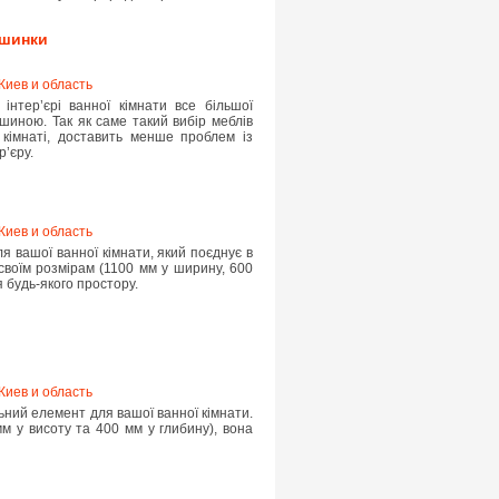
ашинки
Киев и область
нтер’єрі ванної кімнати все більшої
шиною. Так як саме такий вибір меблів
 кімнаті, доставить менше проблем із
р’єру.
Киев и область
я вашої ванної кімнати, який поєднує в
 своїм розмірам (1100 мм у ширину, 600
я будь-якого простору.
Киев и область
ьний елемент для вашої ванної кімнати.
м у висоту та 400 мм у глибину), вона