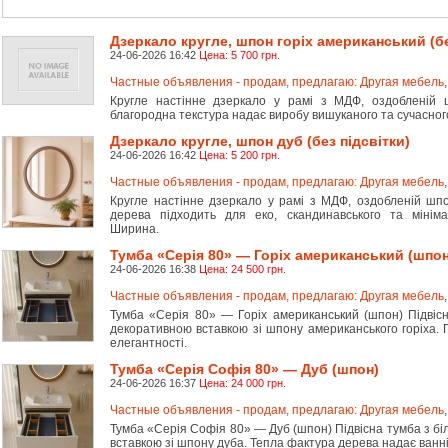
Дзеркало кругле, шпон горіх американський (бе
24-06-2026 16:42
Цена: 5 700 грн.
Частные объявления - продам, предлагаю: Другая мебель
Кругле настінне дзеркало у рамі з МДФ, оздобленій 
благородна текстура надає виробу вишуканого та сучасног
Дзеркало кругле, шпон дуб (без підсвітки)
24-06-2026 16:42
Цена: 5 200 грн.
Частные объявления - продам, предлагаю: Другая мебель
Кругле настінне дзеркало у рамі з МДФ, оздобленій шп
дерева підходить для еко, скандинавського та мінімал
Ширина.
Тумба «Серія 80» — Горіх американський (шпон
24-06-2026 16:38
Цена: 24 500 грн.
Частные объявления - продам, предлагаю: Другая мебель
Тумба «Серія 80» — Горіх американський (шпон) Підвіс
декоративною вставкою зі шпону американського горіха. 
елегантності.
Тумба «Серія Софія 80» — Дуб (шпон)
24-06-2026 16:37
Цена: 24 000 грн.
Частные объявления - продам, предлагаю: Другая мебель
Тумба «Серія Софія 80» — Дуб (шпон) Підвісна тумба з б
вставкою зі шпону дуба. Тепла фактура дерева надає ванні