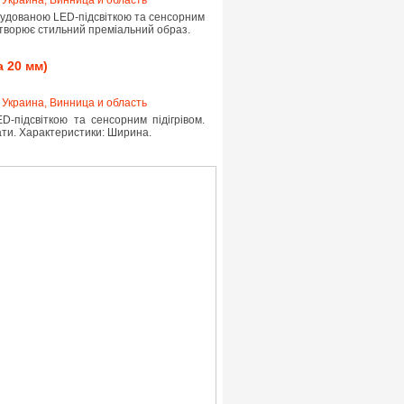
вбудованою LED-підсвіткою та сенсорним
ю створює стильний преміальний образ.
а 20 мм)
,
Украина, Винница и область
-підсвіткою та сенсорним підігрівом.
нати. Характеристики: Ширина.