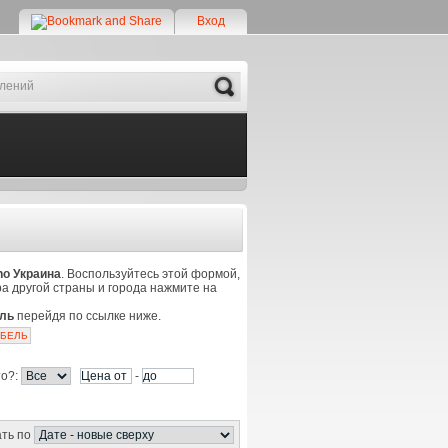
Вход
Search
no Украина
. Воспользуйтесь этой формой,
ра другой страны и города нажмите на
ль
перейдя по ссылке ниже.
ЕБЕЛЬ
то?:
-
ть по