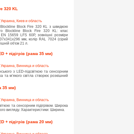
re 320 KL
,
Украина, Киев и область
lockline Block Fire 320 KL з швидкою
го Blockline Block Fire 320 KL: клас
о EN 15659 LFS 60P, зовнішні розміри
07x341x296 мм, колір RAL 7024 (сірий
ішній об'єм 21 л.
 + підігрів (рама 35 мм)
,
Украина, Винница и область
нського з LED-підсвіткою та сенсорним
ха та мʼякого світла створює розкішний
а 35 мм)
,
Украина, Винница и область
віткою та сенсорним підігрівом. Широка
ого вигляду. Характеристики: Ширина.
 + підігрів (рама 20 мм)
,
Украина, Винница и область