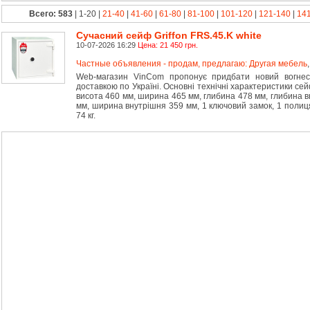
Всего: 583
| 1-20 |
21-40
|
41-60
|
61-80
|
81-100
|
101-120
|
121-140
|
14
Сучасний сейф Griffon FRS.45.K white
10-07-2026 16:29
Цена: 21 450 грн.
Частные объявления - продам, предлагаю: Другая мебель
Web-магазин VinCom пропонує придбати новий вогнест
доставкою по Україні. Основні технічні характеристики сейф
висота 460 мм, ширина 465 мм, глибина 478 мм, глибина в
мм, ширина внутрішня 359 мм, 1 ключовий замок, 1 полиця,
74 кг.