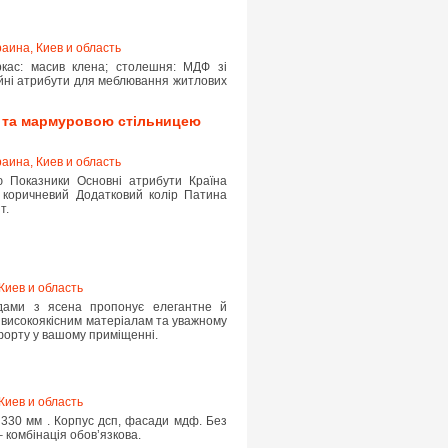
раина, Киев и область
ркас: масив клена; столешня: МДФ зі
ійні атрибути для меблювання житлових
ю та мармуровою стільницею
раина, Киев и область
 Показники Основні атрибути Країна
, коричневий Додатковий колір Патина
т.
Киев и область
адами з ясена пропонує елегантне й
 високоякісним матеріалам та уважному
форту у вашому приміщенні.
Киев и область
 330 мм . Корпус дсп, фасади мдф. Без
 комбінація обов’язкова.