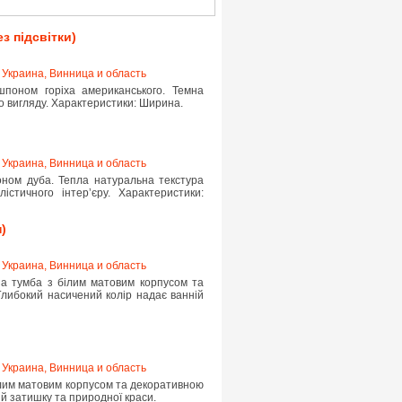
з підсвітки)
,
Украина, Винница и область
шпоном горіха американського. Темна
о вигляду. Характеристики: Ширина.
,
Украина, Винница и область
оном дуба. Тепла натуральна текстура
істичного інтерʼєру. Характеристики:
)
,
Украина, Винница и область
на тумба з білим матовим корпусом та
Глибокий насичений колір надає ванній
,
Украина, Винница и область
ілим матовим корпусом та декоративною
й затишку та природної краси.