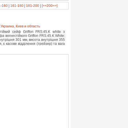
1-160
|
161-180
|
181-200
|
[>>200>>]
,
Украина, Киев и область
ійкий сейф Griffon FRS.45.K white з
а вогнестійкого Griffon FRS.45.K White:
нутрішня 301 мм, висота внутрішня 355
 є касове відділення (трейзер) та вага