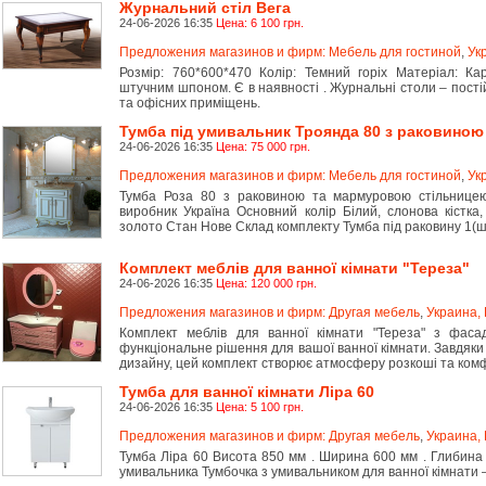
Журнальний стіл Вега
24-06-2026 16:35
Цена: 6 100 грн.
Предложения магазинов и фирм: Мебель для гостиной
,
Ук
Розмір: 760*600*470 Колір: Темний горіх Матеріал: Ка
штучним шпоном. Є в наявності . Журнальні столи – пост
та офісних приміщень.
Тумба під умивальник Троянда 80 з раковино
24-06-2026 16:35
Цена: 75 000 грн.
Предложения магазинов и фирм: Мебель для гостиной
,
Ук
Тумба Роза 80 з раковиною та мармуровою стільницею
виробник Україна Основний колір Білий, слонова кістка
золото Стан Нове Склад комплекту Тумба під раковину 1(ш
Комплект меблів для ванної кімнати "Тереза"
24-06-2026 16:35
Цена: 120 000 грн.
Предложения магазинов и фирм: Другая мебель
,
Украина, 
Комплект меблів для ванної кімнати "Тереза" з фас
функціональне рішення для вашої ванної кімнати. Завдяки
дизайну, цей комплект створює атмосферу розкоші та ком
Тумба для ванної кімнати Ліра 60
24-06-2026 16:35
Цена: 5 100 грн.
Предложения магазинов и фирм: Другая мебель
,
Украина, 
Тумба Ліра 60 Висота 850 мм . Ширина 600 мм . Глибина
умивальника Тумбочка з умивальником для ванної кімнати –