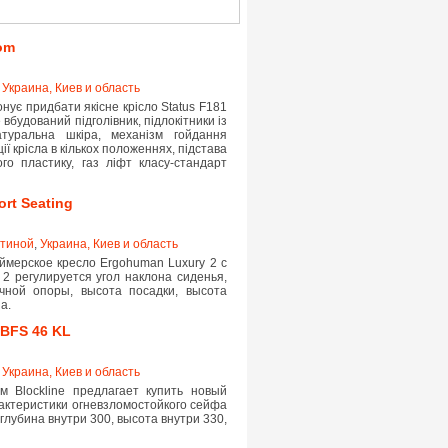
om
,
Украина, Киев и область
ує придбати якісне крісло Status F181
 вбудований підголівник, підлокітники із
туральна шкіра, механізм гойдання
ї крісла в кількох положеннях, підстава
го пластику, газ ліфт класу-стандарт
rt Seating
стиной
,
Украина, Киев и область
ймерское кресло Ergohuman Luxury 2 с
2 регулируется угол наклона сиденья,
ичной опоры, высота посадки, высота
а.
 BFS 46 KL
,
Украина, Киев и область
 Blockline предлагает купить новый
рактеристики огневзломостойкого сейфа
 глубина внутри 300, высота внутри 330,